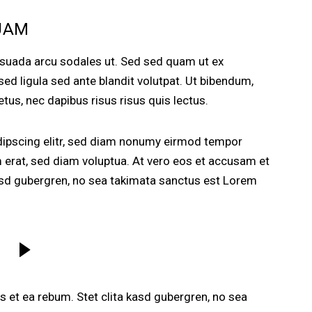
UAM
esuada arcu sodales ut. Sed sed quam ut ex
 ligula sed ante blandit volutpat. Ut bibendum,
etus, nec dapibus risus risus quis lectus.
dipscing elitr, sed diam nonumy eirmod tempor
m erat, sed diam voluptua. At vero eos et accusam et
kasd gubergren, no sea takimata sanctus est Lorem
 et ea rebum. Stet clita kasd gubergren, no sea