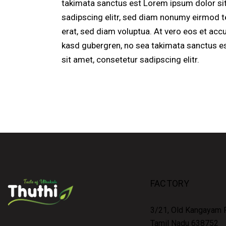
takimata sanctus est Lorem ipsum dolor si
sadipscing elitr, sed diam nonumy eirmod t
erat, sed diam voluptua. At vero eos et acc
kasd gubergren, no sea takimata sanctus e
sit amet, consetetur sadipscing elitr.
FACTORY
3/21, Old Kangayam R
Tamil Nadu 638752