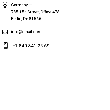
Germany —
785 15h Street, Office 478
Berlin, De 81566
info@email.com
+1 840 841 25 69