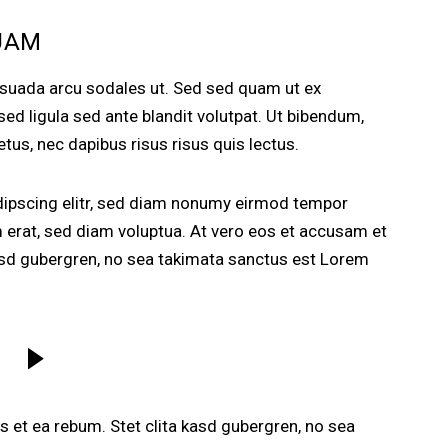
UAM
esuada arcu sodales ut. Sed sed quam ut ex
 ligula sed ante blandit volutpat. Ut bibendum,
etus, nec dapibus risus risus quis lectus.
dipscing elitr, sed diam nonumy eirmod tempor
m erat, sed diam voluptua. At vero eos et accusam et
kasd gubergren, no sea takimata sanctus est Lorem
 et ea rebum. Stet clita kasd gubergren, no sea