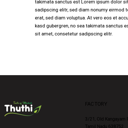
takimata sanctus est Lorem ipsum dolor si
sadipscing elitr, sed diam nonumy eirmod t
erat, sed diam voluptua. At vero eos et acc
kasd gubergren, no sea takimata sanctus e
sit amet, consetetur sadipscing elitr.
FACTORY
3/21, Old Kangayam R
Tamil Nadu 638752