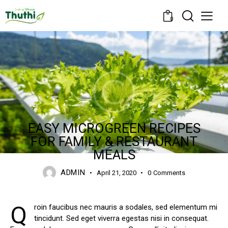
0
GREENHOUSE
EASY MICROGREEN RECIPES
FOR FAMILY & RESTAURANT
MEALS
ADMIN
April 21, 2020
0
Comments
Q
roin faucibus nec mauris a sodales, sed elementum mi
tincidunt. Sed eget viverra egestas nisi in consequat.