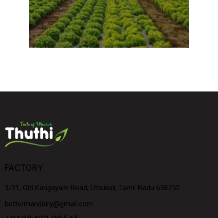
FACTORY
3/21, Old Kangayam Road, Uthukuli, Tamil Nadu 638752
buttermandairy@gmail.com